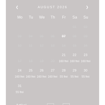
❮
AUGUST
2026
❯
Mo
Tu
We
Th
Fr
Sa
Su
01
02
03
04
05
06
07
08
09
10
11
12
13
14
15
16
21
22
23
17
18
19
20
160 frei
160 frei
160 frei
24
25
26
27
28
29
30
160 frei
160 frei
160 frei
160 frei
55 frei
55 frei
55 frei
31
55 frei