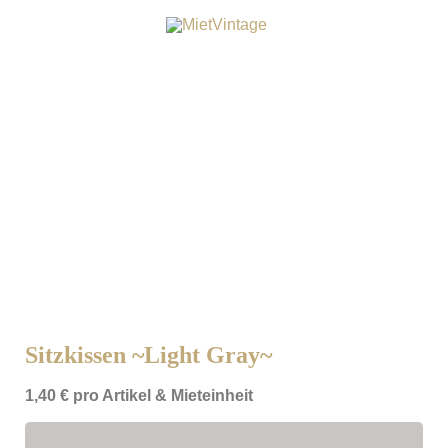
Zum
Inhalt
springen
Sitzkissen ~Light Gray~
1,40
€