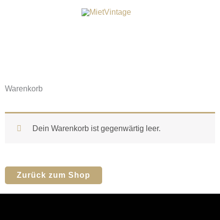
Zum
Inhalt
springen
Warenkorb
Dein Warenkorb ist gegenwärtig leer.
Zurück zum Shop